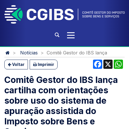
Ir
para
o
conteúdo
Ir
Abrir
Alterna
para
a
a
o
busca
navegação
Início
menu
Notícias
Comitê Gestor do IBS lança
do
Ir
Facebook
X
Wh
conteúdo
Voltar
Imprimir
para
a
Comitê Gestor do IBS lança
busca
cartilha com orientações
sobre uso do sistema de
apuração assistida do
Imposto sobre Bens e