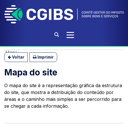
Ir
para
o
conteúdo
Ir
Abrir
Alterna
para
a
a
o
busca
navegação
Início
menu
Mapa do site
do
Voltar
Imprimir
Ir
conteúdo
para
Mapa do site
a
busca
O mapa do site é a representação gráfica da estrutura
do site, que mostra a distribuição do conteúdo por
áreas e o caminho mais simples a ser percorrido para
se chegar a cada informação.