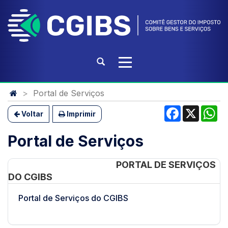
Ir
para
o
conteúdo
Ir
Abrir
Alterna
para
a
a
o
busca
navegação
Início
menu
Portal de Serviços
do
Ir
Facebook
X
Wh
conteúdo
Voltar
Imprimir
para
a
Portal de Serviços
busca
PORTAL DE SERVIÇOS
DO CGIBS
Portal de Serviços do CGIBS